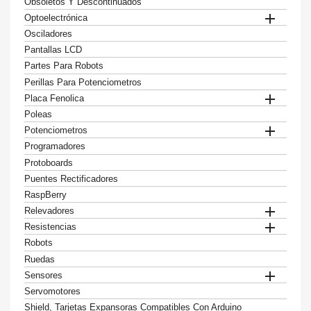
Obsoletos Y Descontinuados

Optoelectrónica
Osciladores
Pantallas LCD
Partes Para Robots
Perillas Para Potenciometros

Placa Fenolica
Poleas

Potenciometros
Programadores
Protoboards
Puentes Rectificadores
RaspBerry

Relevadores

Resistencias
Robots
Ruedas

Sensores
Servomotores
Shield, Tarjetas Expansoras Compatibles Con Arduino