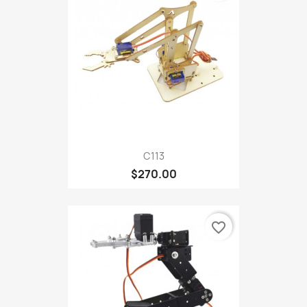
C113
$270.00
favorite_border