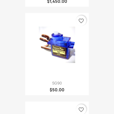
$1,450.00
favorite_border
SG90
$50.00
favorite_border