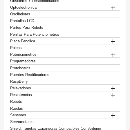
Obsoletos Y Descontinuados

Optoelectrónica
Osciladores
Pantallas LCD
Partes Para Robots
Perillas Para Potenciometros

Placa Fenolica
Poleas

Potenciometros
Programadores
Protoboards
Puentes Rectificadores
RaspBerry

Relevadores

Resistencias
Robots
Ruedas

Sensores
Servomotores
Shield, Tarjetas Expansoras Compatibles Con Arduino