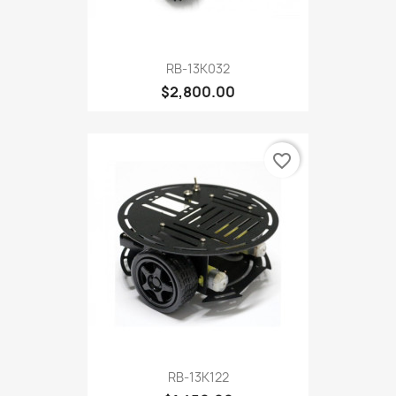
RB-13K032
$2,800.00
favorite_border
RB-13K122