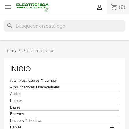
shopping_cart


(0)
search
Inicio
Servomotores
INICIO
Alambres, Cables Y Jumper
Amplificadores Operacionales
Audio
Baleros
Bases
Baterías
Buzzers Y Bocinas

Cables