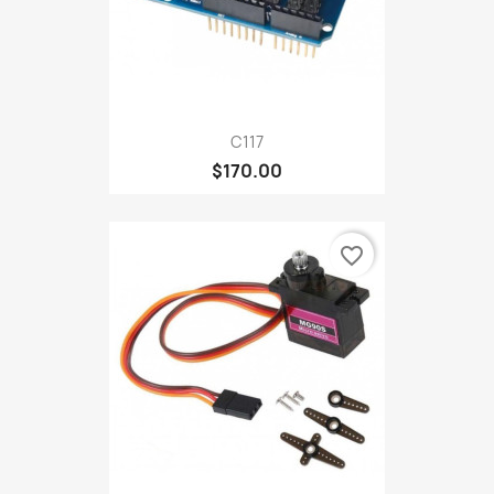
C117
$170.00
favorite_border