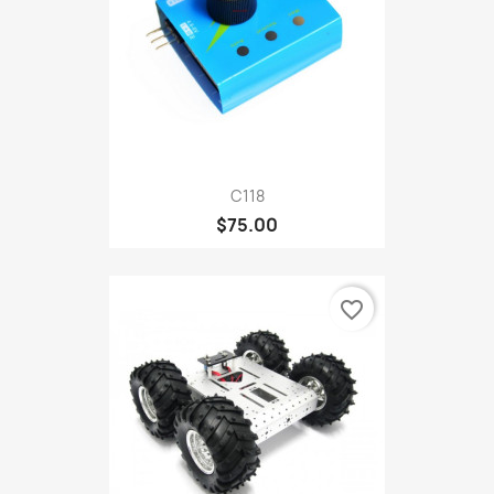
C118
$75.00
favorite_border