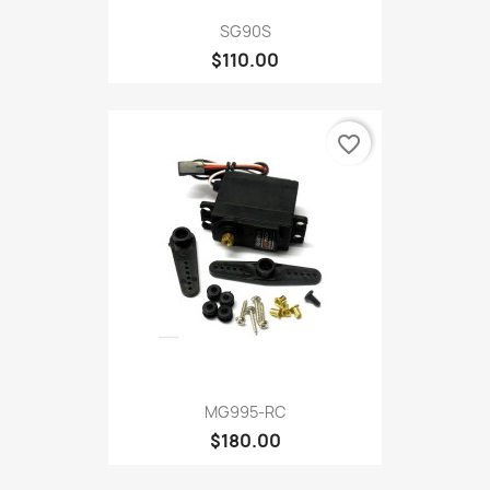
SG90S
$110.00
favorite_border
MG995-RC
$180.00