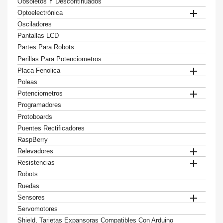
Obsoletos Y Descontinuados

Optoelectrónica
Osciladores
Pantallas LCD
Partes Para Robots
Perillas Para Potenciometros

Placa Fenolica
Poleas

Potenciometros
Programadores
Protoboards
Puentes Rectificadores
RaspBerry

Relevadores

Resistencias
Robots
Ruedas

Sensores
Servomotores
Shield, Tarjetas Expansoras Compatibles Con Arduino