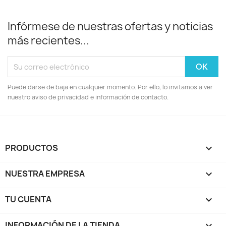
Infórmese de nuestras ofertas y noticias
más recientes...
Puede darse de baja en cualquier momento. Por ello, lo invitamos a ver
nuestro aviso de privacidad e información de contacto.
PRODUCTOS

NUESTRA EMPRESA

TU CUENTA

INFORMACIÓN DE LA TIENDA
keyboard_arrow_down