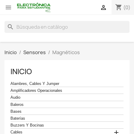
shopping_cart


(0)
search
Inicio
Sensores
Magnéticos
INICIO
Alambres, Cables Y Jumper
Amplificadores Operacionales
Audio
Baleros
Bases
Baterías
Buzzers Y Bocinas

Cables