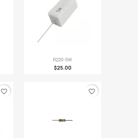
Vista rápida

R220-5W
$25.00
favorite_border
favorite_border