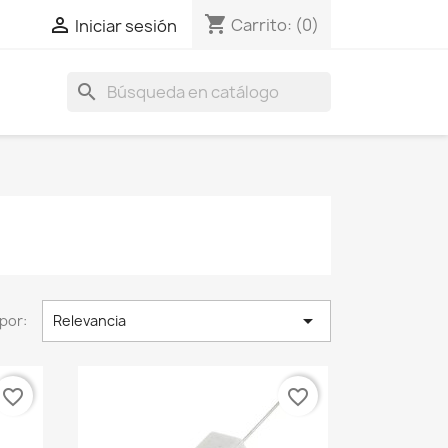
shopping_cart

Carrito:
(0)
Iniciar sesión
search

por:
Relevancia
favorite_border
favorite_border