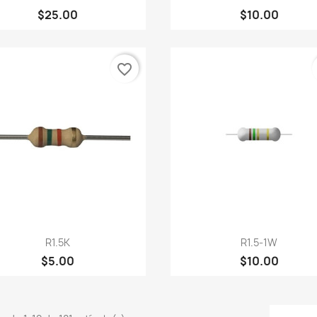
$25.00
$10.00
favorite_border
Vista rápida
Vista rápida


R1.5K
R1.5-1W
$5.00
$10.00