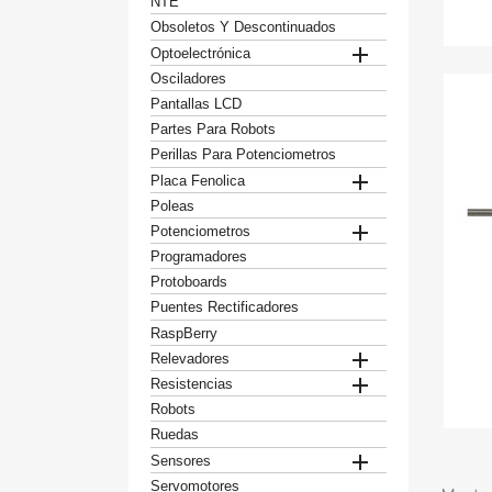
NTE
Obsoletos Y Descontinuados

Optoelectrónica
Osciladores
Pantallas LCD
Partes Para Robots
Perillas Para Potenciometros

Placa Fenolica
Poleas

Potenciometros
Programadores
Protoboards
Puentes Rectificadores
RaspBerry

Relevadores

Resistencias
Robots
Ruedas

Sensores
Servomotores