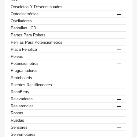
Obsoletos Y Descontinuados

Optoelectrónica
Osciladores
Pantallas LCD
Partes Para Robots
Perillas Para Potenciometros

Placa Fenolica
Poleas

Potenciometros
Programadores
Protoboards
Puentes Rectificadores
RaspBerry

Relevadores

Resistencias
Robots
Ruedas

Sensores
Servomotores