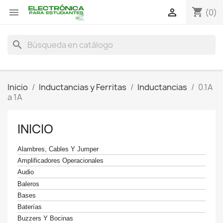
shopping_cart


(0)
search
Inicio
Inductancias y Ferritas
Inductancias
0.1A
a 1A
INICIO
Alambres, Cables Y Jumper
Amplificadores Operacionales
Audio
Baleros
Bases
Baterías
Buzzers Y Bocinas