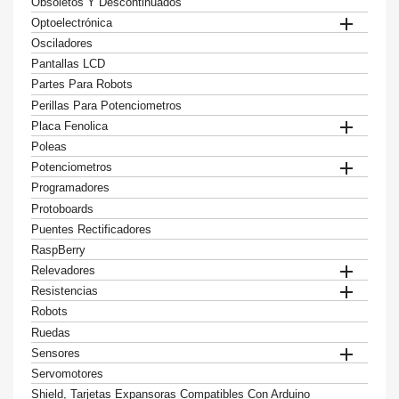
Obsoletos Y Descontinuados

Optoelectrónica
Osciladores
Pantallas LCD
Partes Para Robots
Perillas Para Potenciometros

Placa Fenolica
Poleas

Potenciometros
Programadores
Protoboards
Puentes Rectificadores
RaspBerry

Relevadores

Resistencias
Robots
Ruedas

Sensores
Servomotores
Shield, Tarjetas Expansoras Compatibles Con Arduino