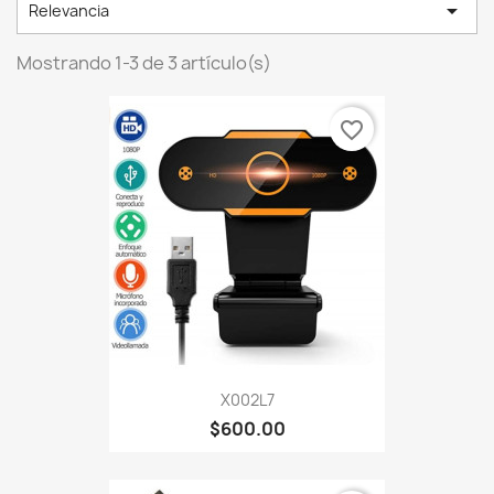

Relevancia
Mostrando 1-3 de 3 artículo(s)
favorite_border
X002L7
$600.00