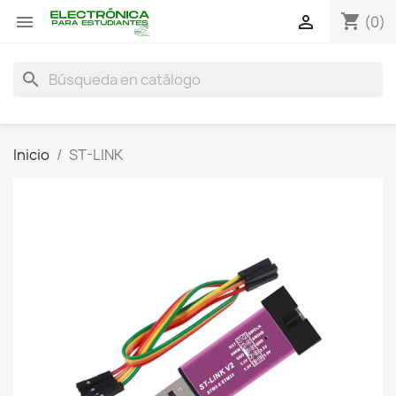
shopping_cart


(0)
search
Inicio
ST-LINK