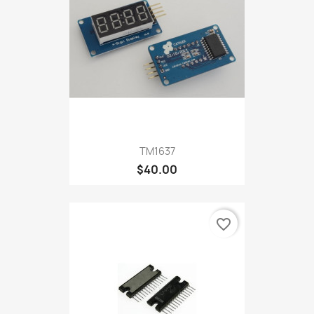
TM1637
$40.00
favorite_border