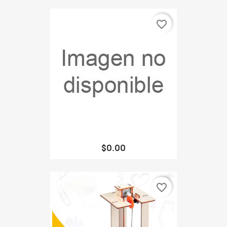
favorite_border
$0.00
favorite_border