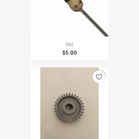
R82
$5.00
favorite_border