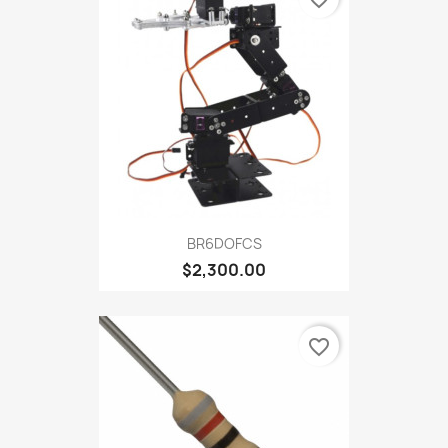
BR6DOFCS
$2,300.00
favorite_border