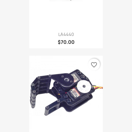
LA4440
$70.00
favorite_border