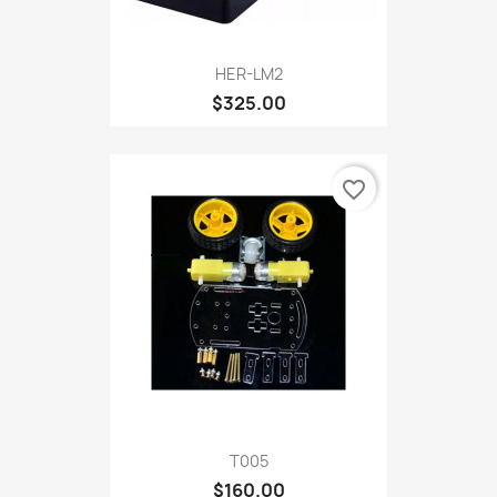
HER-LM2
$325.00
favorite_border
T005
$160.00