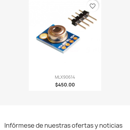
favorite_border
MLX90614
$450.00
Infórmese de nuestras ofertas y noticias