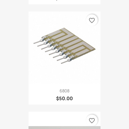
favorite_border
6808
$50.00
favorite_border