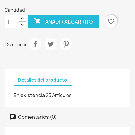
Cantidad

favorite_border
AÑADIR AL CARRITO
Compartir
Detalles del producto
En existencia
25 Artículos
Comentarios (0)