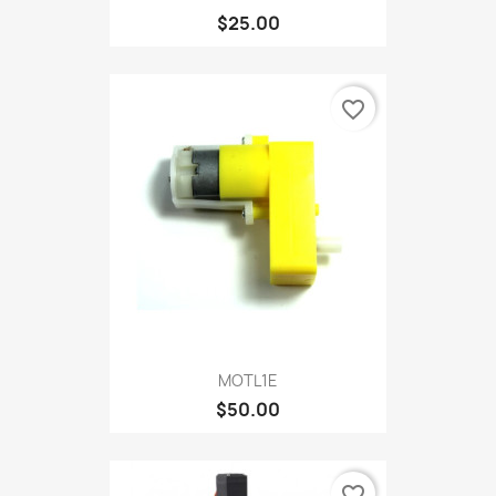
$25.00
favorite_border
MOTL1E
$50.00
favorite_border